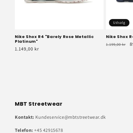
Udsalg
Nike Shox R4 "Barely Rose Metallic
Nike Shox R
Platinum"
Normalpris
U
8
1.199,00 kr
Normalpris
1.149,00 kr
MBT Streetwear
Kontakt:
Kundeservice@mbtstreetwear.dk
Telefon:
+45 42915678