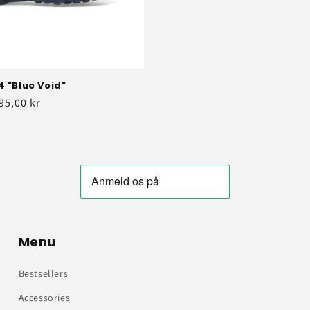
4 "Blue Void"
dsalgspris
95,00 kr
Menu
Bestsellers
Accessories