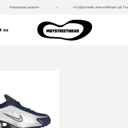
Havaianas season
⭐5 stjernede anmeldelser på Trus
t os